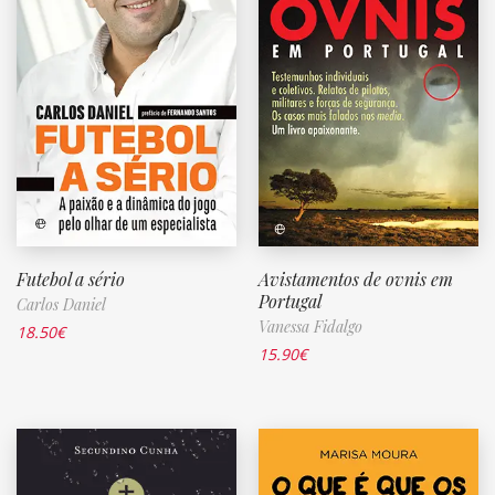
Futebol a sério
Avistamentos de ovnis em
Portugal
Carlos Daniel
Vanessa Fidalgo
18.50
€
15.90
€