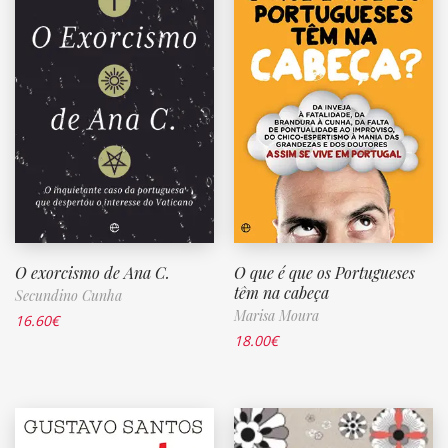
O exorcismo de Ana C.
O que é que os Portugueses
têm na cabeça
Secundino Cunha
Marisa Moura
16.60
€
18.00
€