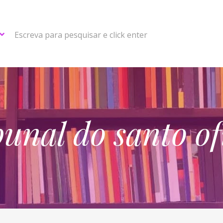
Escreva para pesquisar e click enter
bunal do santo of