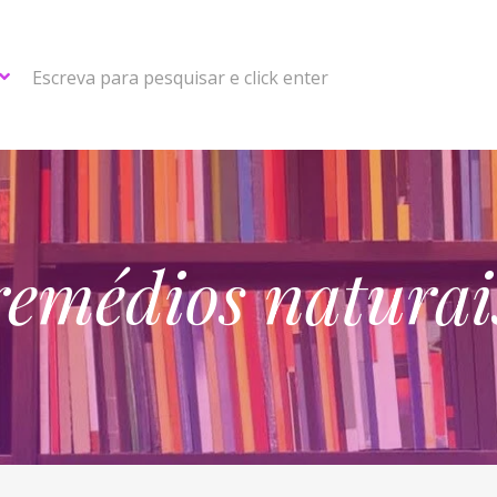
Escreva para pesquisar e click enter
remédios naturai