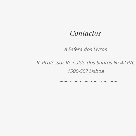
Contactos
A Esfera dos Livros
R. Professor Reinaldo dos Santos Nº 42 R/C
1500-507 Lisboa
+351 21 340 40 60
+351 21 340 40 69
livros@esferadoslivros.pt