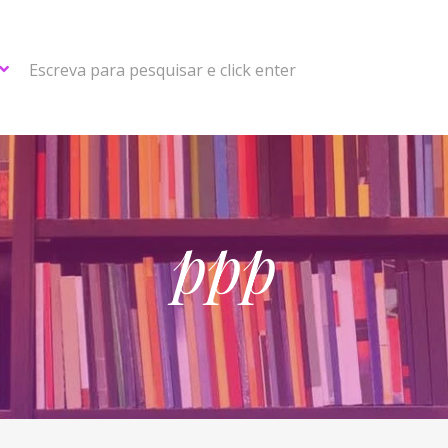
Escreva para pesquisar e click enter
ppp