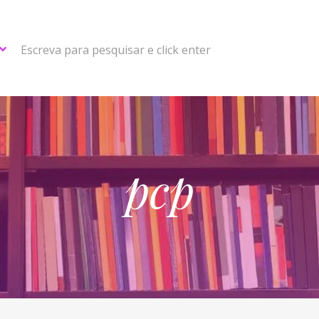
Escreva para pesquisar e click enter
pcp