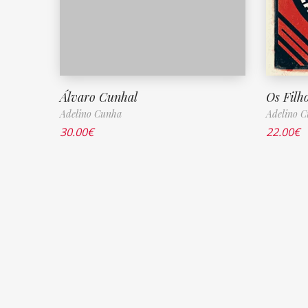
Álvaro Cunhal
Os Filh
Adelino Cunha
Adelino 
30.00
€
22.00
€