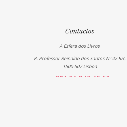
Contactos
A Esfera dos Livros
R. Professor Reinaldo dos Santos Nº 42 R/C
1500-507 Lisboa
+351 21 340 40 60
+351 21 340 40 69
livros@esferadoslivros.pt