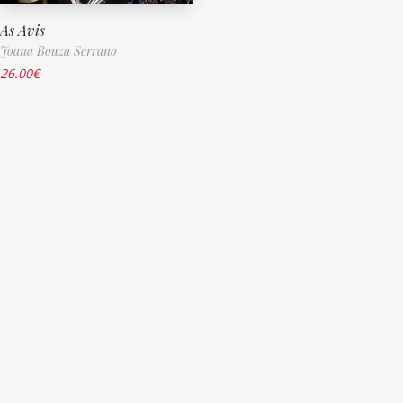
As Avis
Joana Bouza Serrano
26.00
€