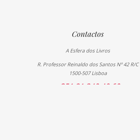
Contactos
A Esfera dos Livros
R. Professor Reinaldo dos Santos Nº 42 R/C
1500-507 Lisboa
+351 21 340 40 60
+351 21 340 40 69
livros@esferadoslivros.pt