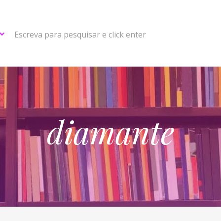
Escreva para pesquisar e click enter
diamante