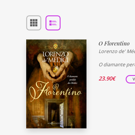
O Florentino
Lorenzo de' Méd
O diamante per
23.90
€
V