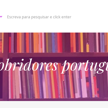
Escreva para pesquisar e click enter
obridores portug