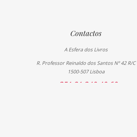
Contactos
A Esfera dos Livros
R. Professor Reinaldo dos Santos Nº 42 R/C
1500-507 Lisboa
+351 21 340 40 60
+351 21 340 40 69
livros@esferadoslivros.pt