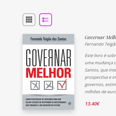
Governar Melh
Fernando Teigã
Este livro é s
uma mudança de 
Santos, que int
prospectiva e i
governos, esti
milhões de euro
13.40
€