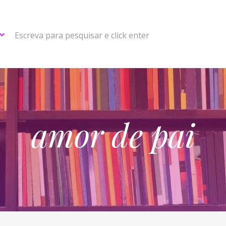
Escreva para pesquisar e click enter
amor de pai