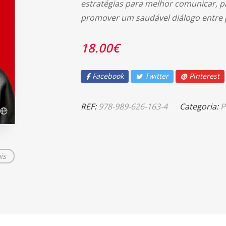
estratégias para melhor comunicar, pa
promover um saudável diálogo entre 
18.00
€
Facebook
Twitter
Pinterest
REF:
978-989-626-163-4
Categoria:
P
is