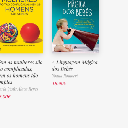
em as mulheres são
A Linguagem Mágica
ão complicadas,
dos Bebés
em os homens tão
Joana Rombert
imples
18.90
€
ría Jesús Álava Reyes
6.00
€