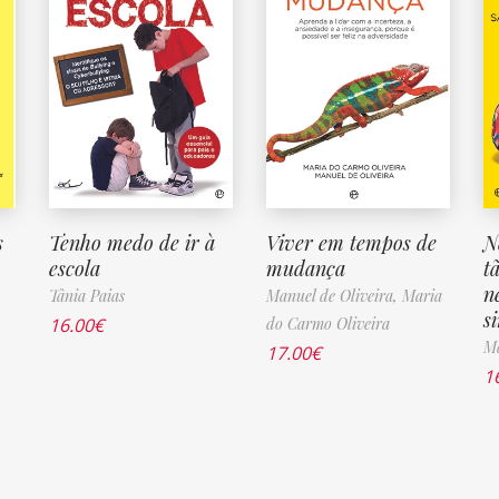
s
Tenho medo de ir à
Viver em tempos de
N
escola
mudança
t
n
Tânia Paias
Manuel de Oliveira,
Maria
s
16.00
€
do Carmo Oliveira
Ma
17.00
€
1