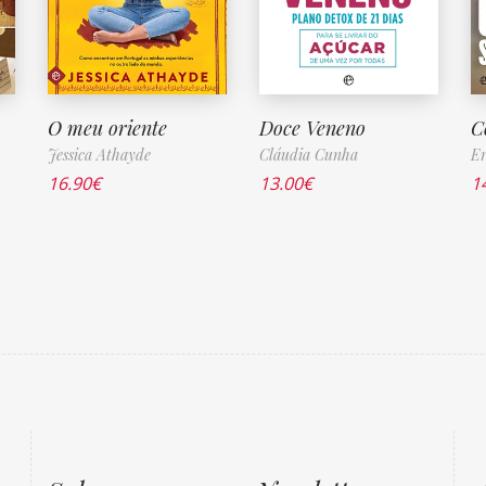
O meu oriente
Doce Veneno
C
Jessica Athayde
Cláudia Cunha
Er
16.90
€
13.00
€
1