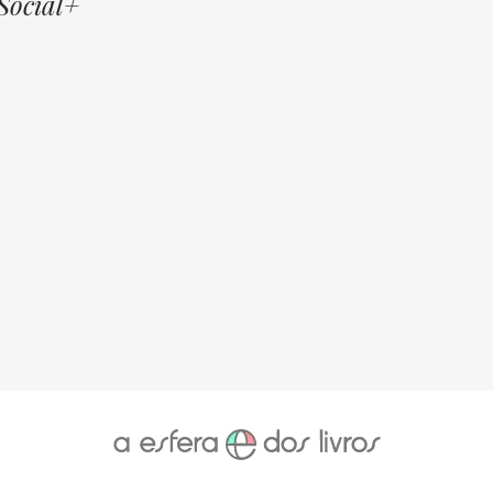
Social+