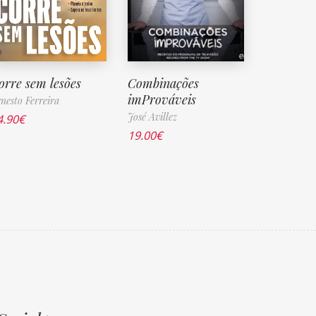
orre sem lesões
Combinações
imProváveis
nesto Ferreira
José Avillez
4.90
€
19.00
€