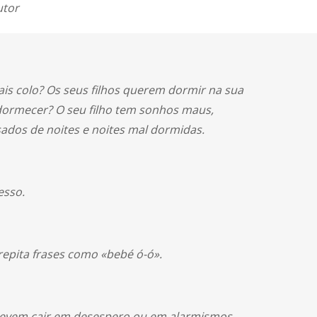
utor
ais colo? Os seus filhos querem dormir na sua
adormecer? O seu filho tem sonhos maus,
ados de noites e noites mal dormidas.
esso.
repita frases como «bebé ó-ó».
 devem cair em desespero ou em alarmismos.