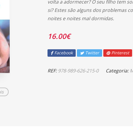
volta a adormecer? O seu filho tem s
si? Estes são alguns dos problemas c
noites e noites mal dormidas.
16.00
€
Facebook
Twitter
Pinterest
REF:
978-989-626-215-0
Categoria:
M
is