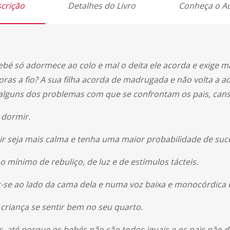
crição
Detalhes do Livro
Conheça o A
ebé só adormece ao colo e mal o deita ele acorda e exige m
ras a fio? A sua filha acorda de madrugada e não volta a 
 alguns dos problemas com que se confrontam os pais, cans
 dormir.
ir seja mais calma e tenha uma maior probabilidade de suc
 o mínimo de rebuliço, de luz e de estímulos tácteis.
ar-se ao lado da cama dela e numa voz baixa e monocórdica 
 criança se sentir bem no seu quarto.
, até porque os bebés não são todos iguais e os pais não