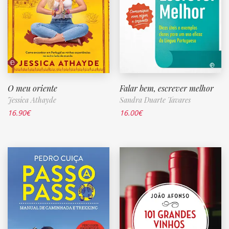
O meu oriente
Falar bem, escrever melhor
Jessica Athayde
Sandra Duarte Tavares
16.90
€
16.00
€