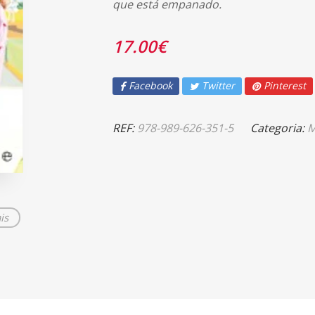
que está empanado.
17.00
€
Facebook
Twitter
Pinterest
REF:
978-989-626-351-5
Categoria:
M
is