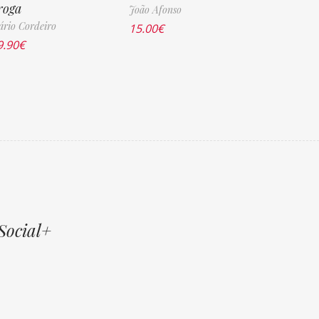
roga
João Afonso
rio Cordeiro
15.00
€
9.90
€
Social+