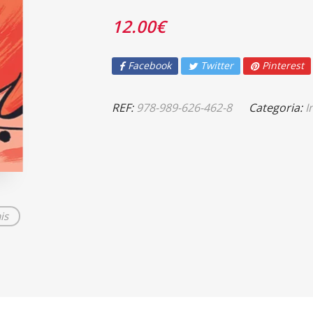
12.00
€
Facebook
Twitter
Pinterest
REF:
978-989-626-462-8
Categoria:
I
is