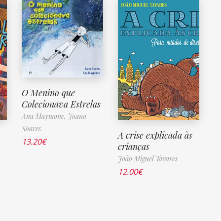
O Menino que
Colecionava Estrelas
Ana Maymone,
Joana
Soares
A crise explicada às
13.20
€
crianças
João Miguel Tavares
12.00
€