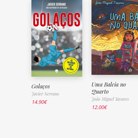
Uma Baleia no
Golaços
Quarto
Javier Serrano
João Miguel Tavares
14.90
€
12.00
€