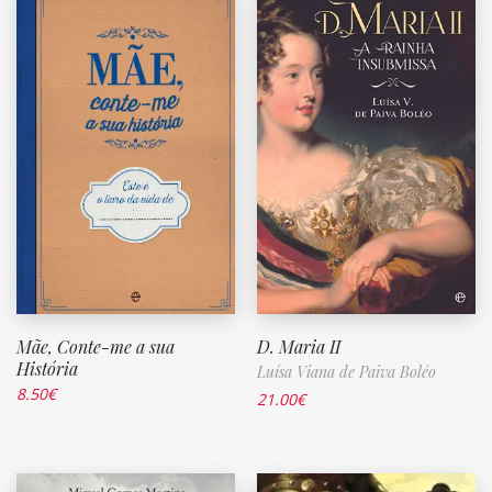
Mãe, Conte-me a sua
D. Maria II
História
Luísa Viana de Paiva Boléo
8.50
€
21.00
€