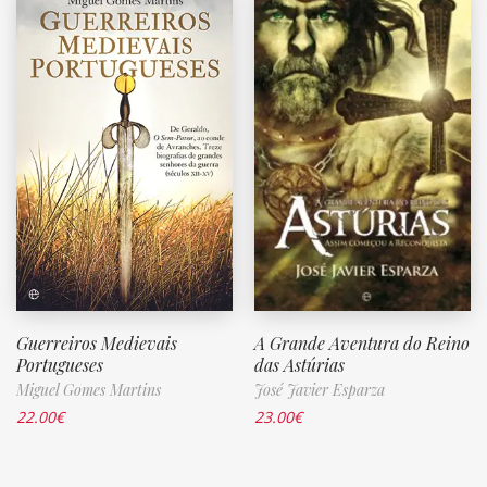
Guerreiros Medievais
A Grande Aventura do Reino
Portugueses
das Astúrias
Miguel Gomes Martins
José Javier Esparza
22.00
€
23.00
€