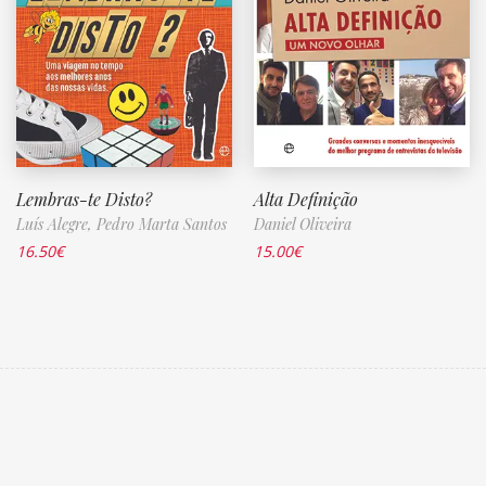
Lembras-te Disto?
Alta Definição
Luís Alegre,
Pedro Marta Santos
Daniel Oliveira
16.50
€
15.00
€