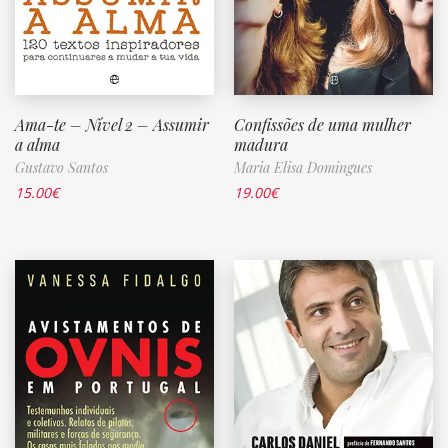
Ama-te – Nível 2 – Assumir
Confissões de uma mulher
a alma
madura
Gustavo Santos
Maria Elisa Domingues
15.00
€
19.00
€