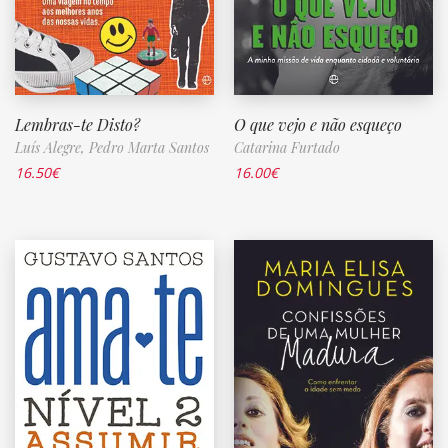
Lembras-te Disto?
O que vejo e não esqueço
Luís Alegre,
Pedro Marta Santos
Catarina Furtado
16.50
€
16.00
€