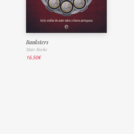
Banksters
Marc Roche
16.50
€