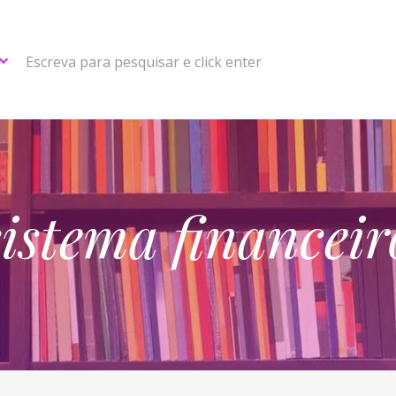
Escreva para pesquisar e click enter
sistema financeir