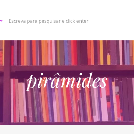
Escreva para pesquisar e click enter
pirâmides