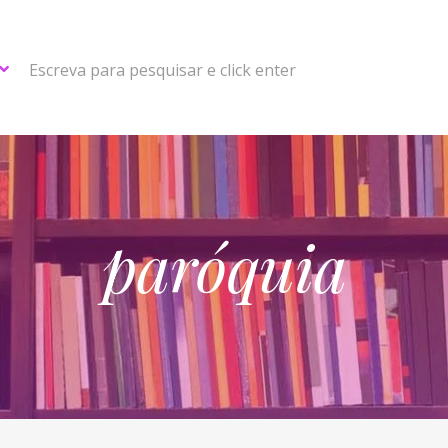
Escreva para pesquisar e click enter
paróquia