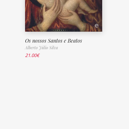
Os nossos Santos e Beatos
Alberto Júlio Silva
21.00
€