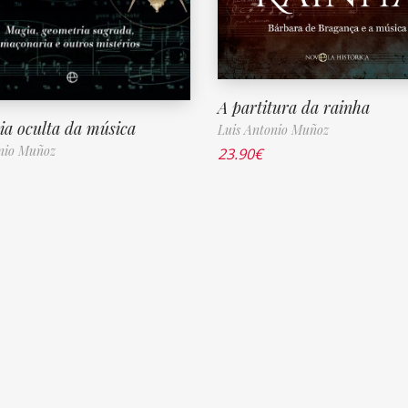
A partitura da rainha
ria oculta da música
Luis Antonio Muñoz
nio Muñoz
23.90
€