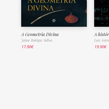
A Geometria Divina
A histó
Jaime Buhigas Tallon
Luis Anto
17.90
€
19.90
€