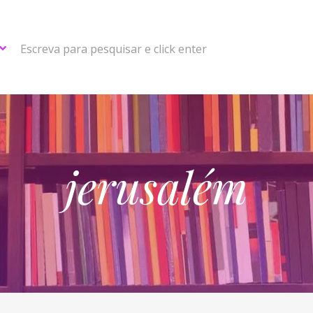
Escreva para pesquisar e click enter
jerusalém