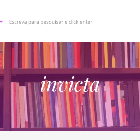
Escreva para pesquisar e click enter
invicta