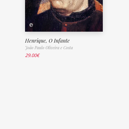
Henrique, O Infante
João Paulo Oliveira e Costa
29.00
€