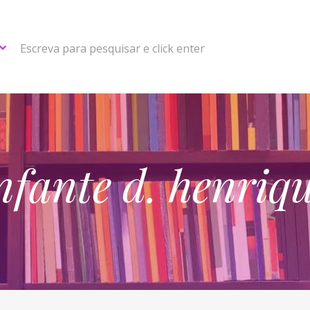
Escreva para pesquisar e click enter
nfante d. henriq