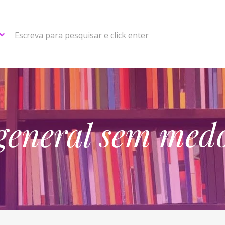
Escreva para pesquisar e click enter
general sem med