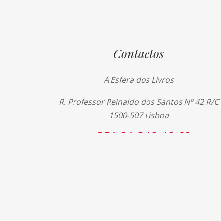
Contactos
A Esfera dos Livros
R. Professor Reinaldo dos Santos Nº 42 R/C
1500-507 Lisboa
+351 21 340 40 60
+351 21 340 40 69
livros@esferadoslivros.pt