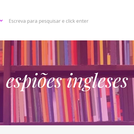
Escreva para pesquisar e click enter
espiões ingleses