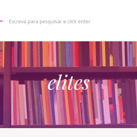
Escreva para pesquisar e click enter
elites