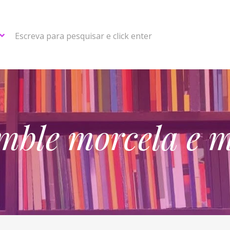
Escreva para pesquisar e click enter
mble morcela e 