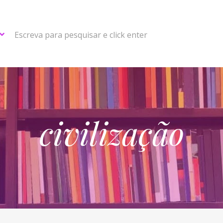
Escreva para pesquisar e click enter
civilização