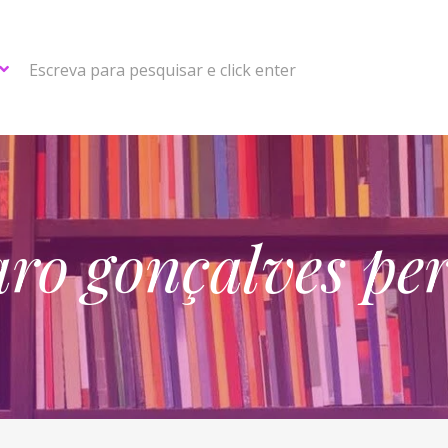
Escreva para pesquisar e click enter
aro gonçalves per