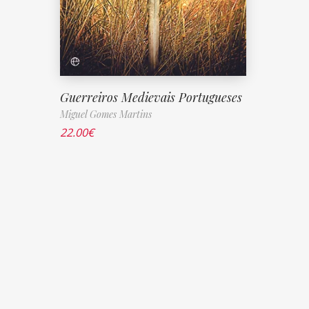
Guerreiros Medievais Portugueses
Miguel Gomes Martins
22.00
€