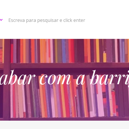
Escreva para pesquisar e click enter
abar com a barr