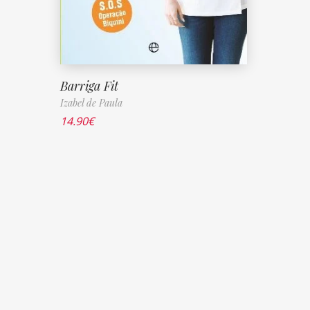
Barriga Fit
Izabel de Paula
14.90
€